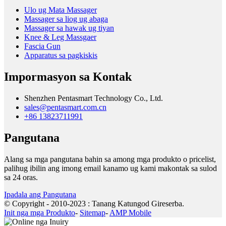
Ulo ug Mata Massager
Massager sa liog ug abaga
Massager sa hawak ug tiyan
Knee & Leg Massgaer
Fascia Gun
Apparatus sa pagkiskis
Impormasyon sa Kontak
Shenzhen Pentasmart Technology Co., Ltd.
sales@pentasmart.com.cn
+86 13823711991
Pangutana
Alang sa mga pangutana bahin sa among mga produkto o pricelist,
palihug ibilin ang imong email kanamo ug kami makontak sa sulod
sa 24 oras.
Ipadala ang Pangutana
© Copyright - 2010-2023 : Tanang Katungod Gireserba.
Init nga mga Produkto
-
Sitemap
-
AMP Mobile