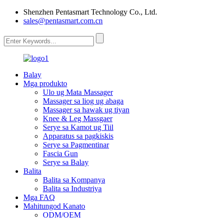
Shenzhen Pentasmart Technology Co., Ltd.
sales@pentasmart.com.cn
Balay
Mga produkto
Ulo ug Mata Massager
Massager sa liog ug abaga
Massager sa hawak ug tiyan
Knee & Leg Massgaer
Serye sa Kamot ug Tiil
Apparatus sa pagkiskis
Serye sa Pagmentinar
Fascia Gun
Serye sa Balay
Balita
Balita sa Kompanya
Balita sa Industriya
Mga FAQ
Mahitungod Kanato
ODM/OEM