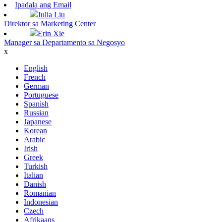
Ipadala ang Email
Julia Liu
Direktor sa Marketing Center
Erin Xie
Manager sa Departamento sa Negosyo
x
English
French
German
Portuguese
Spanish
Russian
Japanese
Korean
Arabic
Irish
Greek
Turkish
Italian
Danish
Romanian
Indonesian
Czech
Afrikaans