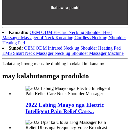
Ibabaw sa panid
Kaniadto:
OEM ODM Electric Neck ug Shoulder Heat
Massager Massager of Neck Kneading Cordless Neck ug Nhoulder
Heating Pad
Sunod:
OEM ODM Infrared Neck ug Shoulder Heating Pad
EMS Smart Neck Massager Neck ug Shoulder Massager Machine
Isulat ang imong mensahe dinhi ug ipadala kini kanamo
may kalabutan
mga produkto
2022 Labing Maayo nga Electric
Intelligent Pain Relief Care...