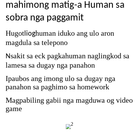
mahimong matig-a Human sa
sobra nga paggamit
Hugot
human iduko ang ulo aron
liog
magdula sa telepono
sakit sa eck pagkahuman naglingkod sa
N
lamesa sa dugay nga panahon
Ipaubos ang imong ulo sa dugay nga
panahon sa paghimo sa homework
Magpabiling gabii nga magduwa og video
game