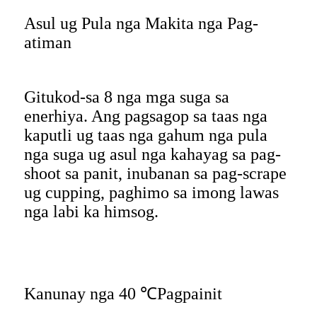
Asul ug Pula nga Makita nga Pag-
atiman
Gitukod-sa 8 nga mga suga sa
enerhiya. Ang pagsagop sa taas nga
kaputli ug taas nga gahum nga pula
nga suga ug asul nga kahayag sa pag-
shoot sa panit, inubanan sa pag-scrape
ug cupping, paghimo sa imong lawas
nga labi ka himsog.
Kanunay nga 40 ℃
Pagpainit