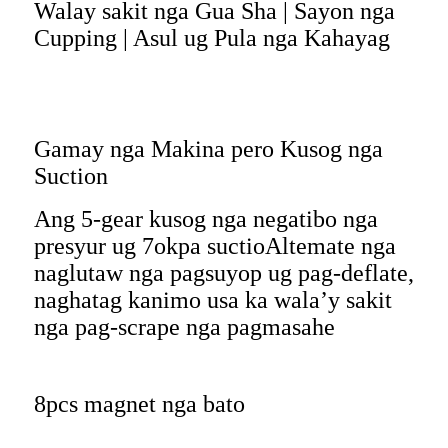
Walay sakit nga Gua Sha | Sayon nga
Cupping | Asul ug Pula nga Kahayag
Gamay nga Makina pero Kusog nga
Suction
Ang 5-gear kusog nga negatibo nga
presyur ug 7okpa suctioAltemate nga
naglutaw nga pagsuyop ug pag-deflate,
naghatag kanimo usa ka wala’y sakit
nga pag-scrape nga pagmasahe
8pcs magnet nga bato