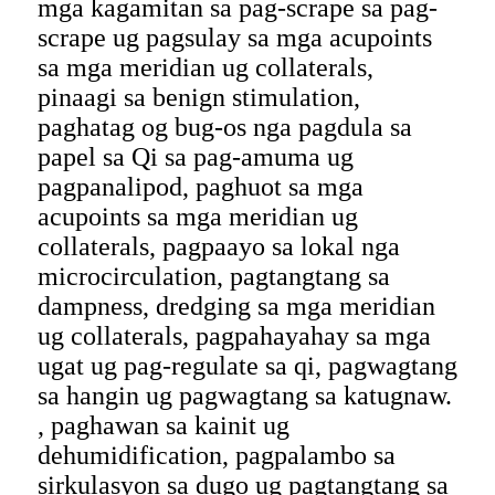
mga kagamitan sa pag-scrape sa pag-
scrape ug pagsulay sa mga acupoints
sa mga meridian ug collaterals,
pinaagi sa benign stimulation,
paghatag og bug-os nga pagdula sa
papel sa Qi sa pag-amuma ug
pagpanalipod, paghuot sa mga
acupoints sa mga meridian ug
collaterals, pagpaayo sa lokal nga
microcirculation, pagtangtang sa
dampness, dredging sa mga meridian
ug collaterals, pagpahayahay sa mga
ugat ug pag-regulate sa qi, pagwagtang
sa hangin ug pagwagtang sa katugnaw.
, paghawan sa kainit ug
dehumidification, pagpalambo sa
sirkulasyon sa dugo ug pagtangtang sa