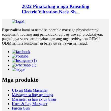
2022 Pinakabag-o nga Kneading
Electric Vibration Neck Sh...
Espesyalista kami sa natad sa portable massage physiotherapy
equipment. Ibutang ang panukiduki ug pag-uswag, produksiyon,
pagbaligya sa usa aron mahatagan ang mga serbisyo sa OEM /
ODM sa mga kustomer sa balay ug sa gawas sa nasud.
Mga produkto
Ulo ug Mata Massager
Massager sa liog ug abaga
Massager sa hawak ug tiyan
Knee & Leg Massgaer
Fascia Gun