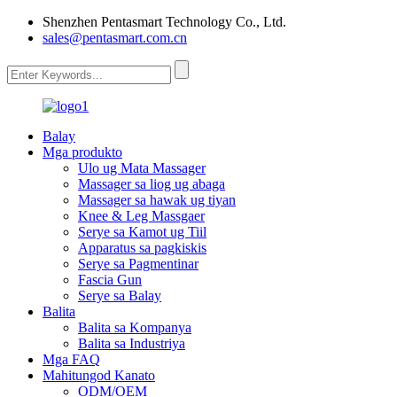
Shenzhen Pentasmart Technology Co., Ltd.
sales@pentasmart.com.cn
Balay
Mga produkto
Ulo ug Mata Massager
Massager sa liog ug abaga
Massager sa hawak ug tiyan
Knee & Leg Massgaer
Serye sa Kamot ug Tiil
Apparatus sa pagkiskis
Serye sa Pagmentinar
Fascia Gun
Serye sa Balay
Balita
Balita sa Kompanya
Balita sa Industriya
Mga FAQ
Mahitungod Kanato
ODM/OEM