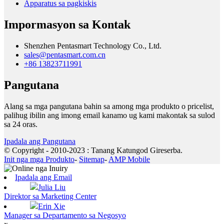
Apparatus sa pagkiskis
Impormasyon sa Kontak
Shenzhen Pentasmart Technology Co., Ltd.
sales@pentasmart.com.cn
+86 13823711991
Pangutana
Alang sa mga pangutana bahin sa among mga produkto o pricelist,
palihug ibilin ang imong email kanamo ug kami makontak sa sulod
sa 24 oras.
Ipadala ang Pangutana
© Copyright - 2010-2023 : Tanang Katungod Gireserba.
Init nga mga Produkto
-
Sitemap
-
AMP Mobile
Ipadala ang Email
Julia Liu
Direktor sa Marketing Center
Erin Xie
Manager sa Departamento sa Negosyo