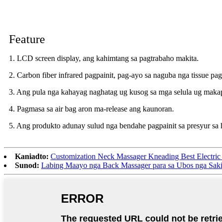
Feature
1. LCD screen display, ang kahimtang sa pagtrabaho makita.
2. Carbon fiber infrared pagpainit, pag-ayo sa naguba nga tissue pa
3. Ang pula nga kahayag naghatag ug kusog sa mga selula ug makapa
4. Pagmasa sa air bag aron ma-release ang kaunoran.
5. Ang produkto adunay sulud nga bendahe pagpainit sa presyur sa 
Kaniadto:
Customization Neck Massager Kneading Best Electri
Sunod:
Labing Maayo nga Back Massager para sa Ubos nga Saki