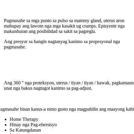
Pagmasahe sa mga punto sa pulso sa mammy gland, uterus aron
mahupay ang lawom nga mga kasakit ug cramps. Episyente nga
makunhuran ang posibilidad sa sakit sa pagregla.
Ang presyur sa hangin nagtanyag kanimo sa propesyonal nga
pagmasahe.
Ang 360 ° nga proteksyon, uterus / tiyan / tiyan / hawak, pagkamaun
unat nga bakus nagtugot kanimo sa pag-adjust.
agmasahe bisan kanus-a nimo gusto nga magpabilin ang maayong kah
Home Therapy
Hinay nga Pag-ehersisyo
Sa Katungdanan