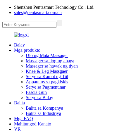
Shenzhen Pentasmart Technology Co., Ltd.
sales@pentasmart.com.cn
Balay
Mga produkto
Ulo ug Mata Massager
Massager sa liog ug abaga
Massager sa hawak ug tiyan
Knee & Leg Massgaer
Serye sa Kamot ug Tiil
Apparatus sa pagkiskis
Serye sa Pagmentinar
Fascia Gun
Serye sa Balay
Balita
Balita sa Kompanya
Balita sa Industriya
Mga FAQ
Mahitungod Kanato
VR