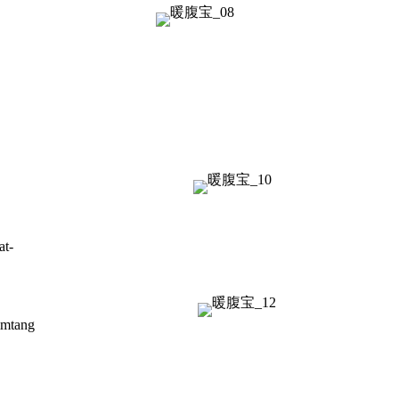
at-
imtang