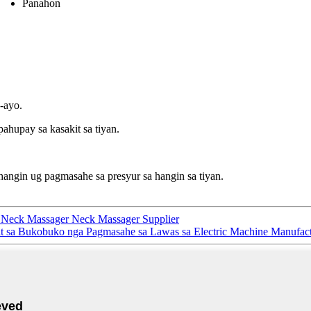
Panahon
g-ayo.
hupay sa kasakit sa tiyan.
hangin ug pagmasahe sa presyur sa hangin sa tiyan.
c Neck Massager Neck Massager Supplier
t sa Bukobuko nga Pagmasahe sa Lawas sa Electric Machine Manufact