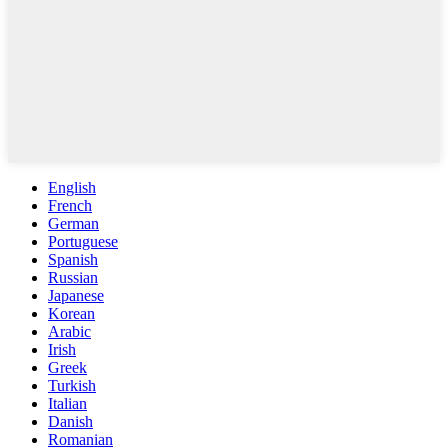
English
French
German
Portuguese
Spanish
Russian
Japanese
Korean
Arabic
Irish
Greek
Turkish
Italian
Danish
Romanian