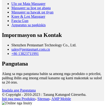
Ulo ug Mata Massager
Massager sa liog ug abaga
Massager sa hawak ug tiyan
Knee & Leg Massgaer
Fascia Gun
Apparatus sa pagkiskis
Impormasyon sa Kontak
Shenzhen Pentasmart Technology Co., Ltd.
sales@pentasmart.com.cn
+86 13823711991
Pangutana
Alang sa mga pangutana bahin sa among mga produkto o pricelist,
palihug ibilin ang imong email kanamo ug kami makontak sa sulod
sa 24 oras.
Ipadala ang Pangutana
© Copyright - 2010-2023 : Tanang Katungod Gireserba.
Init nga mga Produkto
-
Sitemap
-
AMP Mobile