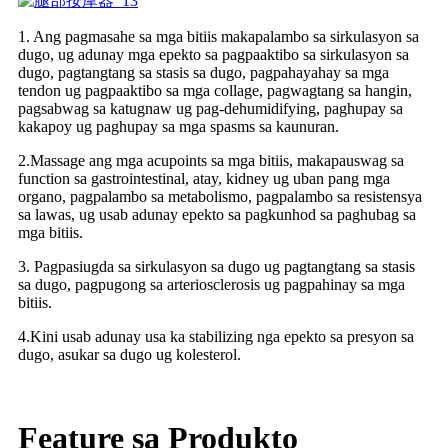
1. Ang pagmasahe sa mga bitiis makapalambo sa sirkulasyon sa
dugo, ug adunay mga epekto sa pagpaaktibo sa sirkulasyon sa
dugo, pagtangtang sa stasis sa dugo, pagpahayahay sa mga
tendon ug pagpaaktibo sa mga collage, pagwagtang sa hangin,
pagsabwag sa katugnaw ug pag-dehumidifying, paghupay sa
kakapoy ug paghupay sa mga spasms sa kaunuran.
2.Massage ang mga acupoints sa mga bitiis, makapauswag sa
function sa gastrointestinal, atay, kidney ug uban pang mga
organo, pagpalambo sa metabolismo, pagpalambo sa resistensya
sa lawas, ug usab adunay epekto sa pagkunhod sa paghubag sa
mga bitiis.
3. Pagpasiugda sa sirkulasyon sa dugo ug pagtangtang sa stasis
sa dugo, pagpugong sa arteriosclerosis ug pagpahinay sa mga
bitiis.
4.Kini usab adunay usa ka stabilizing nga epekto sa presyon sa
dugo, asukar sa dugo ug kolesterol.
Feature sa Produkto